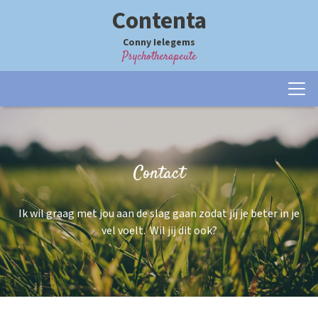
Contenta
Conny Ielegems
Psychotherapeute
Contact
Ik wil graag met jou aan de slag gaan zodat jij je beter in je
vel voelt. Wil jij dit ook?